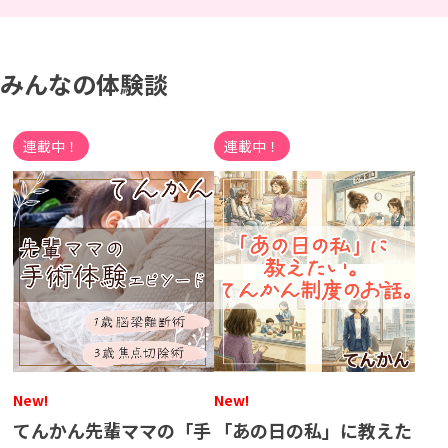
みんなの体験談
連載中！
連載中！
New!
New!
てんかん先輩ママの「手
「あの​日の​私」に​教えた