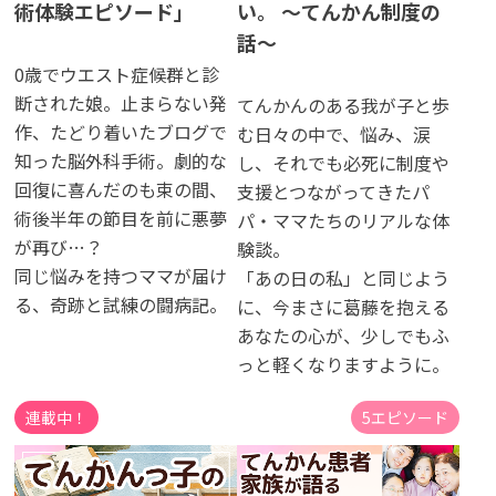
術体験エピソード」
い。​ 〜てんかん制度の​
話〜
0歳でウエスト症候群と診
断された娘。止まらない発
てんかんのある我が子と歩
作、たどり着いたブログで
む日々の中で、悩み、涙
知った脳外科手術。劇的な
し、それでも必死に制度や
回復に喜んだのも束の間、
支援とつながってきたパ
術後半年の節目を前に悪夢
パ・ママたちのリアルな体
が再び…？
験談。
同じ悩みを持つママが届け
「あの日の私」と同じよう
る、奇跡と試練の闘病記。
に、今まさに葛藤を抱える
あなたの心が、少しでもふ
っと軽くなりますように。
連載中！
5エピソード