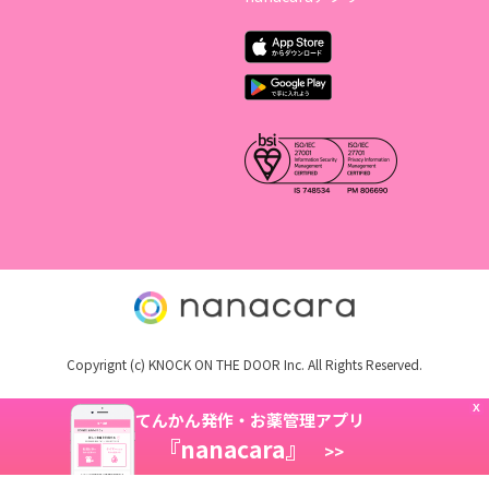
Copyrignt (c) KNOCK ON THE DOOR Inc. All Rights Reserved.
X
てんかん発作・お薬管理アプリ
『nanacara』
>>