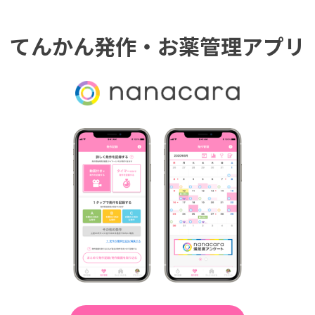
てんかん発作・お薬管理アプリ