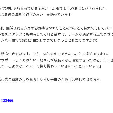
サービス統括を行なっている金本が「たまひよ」WEBに掲載されました。
になる彼の決断と娘への思い」を語っています。
族や医師、関係される方々のお気持ちや困りごとの声をとても大切にしてい
持ちをスタッフにも共有してくれる金本は、チームが活動する上でまさ
ンバー間での議論が白熱しすぎてしまうこともありますが(笑)
生懸命生きています。でも、病気ゆえにできないことも多くあります。
けサポートしてあげたい。萌々花が成長できる環境やきっかけを、たく
をつくるようなことに、今後も携わっていきたいと思っています」
も患者ご家族のより暮らしやすい未来のために活動して参ります。
d=138466