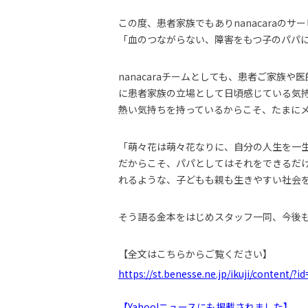
この度、患者家族でもありnanacaraの
「血のつながらない、障害をもつ子のパパ
nanacaraチームとしても、患者ご家
に患者家族の立場として日頃感じている気
熱い気持ちを持っているからこそ、たまにメ
「萌々花は萌々花なりに、自分の人生を一
だからこそ、パパとしてはそれをできるだ
れるような、子どもも親も生きやすい社会
そう語る金本をはじめスタッフ一同、今後
【全文はこちらからご覧ください】
https://st.benesse.ne.jp/ikuji/content/?i
【Yahoo!ニュースにも掲載されました】