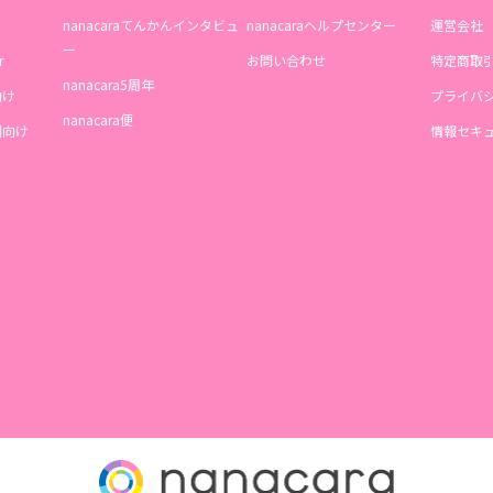
nanacaraてんかんインタビュ
nanacaraヘルプセンター
運営会社
ー
r
お問い合わせ
特定商取
nanacara5周年
向け
プライバ
nanacara便
機関向け
情報セキ