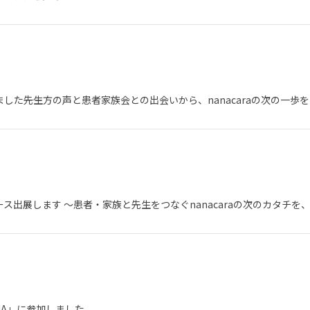
した――先生方の声と患者家族会との出会いから、nanacaraの次の一歩
ス出展します 〜患者・家族と先生をつなぐnanacaraの次のカタチを
NA」に参加しました