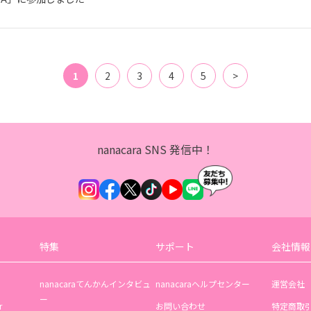
1
2
3
4
5
>
nanacara SNS 発信中！
特集
サポート
会社情報
nanacaraてんかんインタビュ
nanacaraヘルプセンター
運営会社
ー
r
お問い合わせ
特定商取