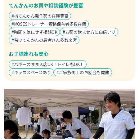
てんかんのお薬や相談経験が豊富
#抗てんかん発作薬の在庫豊富
#MOSESトレーナー資格保有者多数在籍
#時間を気にせず相談OK
#お薬の飲ませ方に自信アリ
#希少てんかんの​患者さん​多数来客
お子様連れも安心
#バギーのまま入店OK！トイレもOK！
#キッズスペースあり
#ご家族同士のお話会も開催