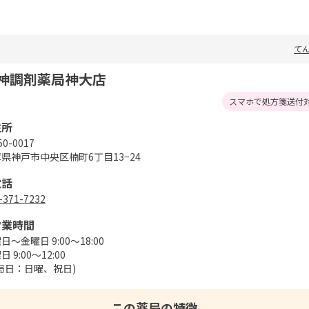
て
神調剤薬局神大店
スマホで処方箋送付
住所
0-0017
県神戸市中央区楠町6丁目13−24
電話
-371-7232
営業時間
日〜金曜日 9:00〜18:00
 9:00〜12:00
局日：日曜、祝日)
この薬局の特徴