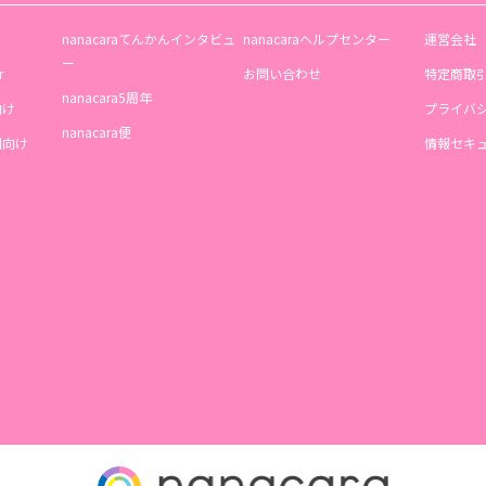
nanacaraてんかんインタビュ
nanacaraヘルプセンター
運営会社
ー
r
お問い合わせ
特定商取
nanacara5周年
向け
プライバ
nanacara便
機関向け
情報セキ