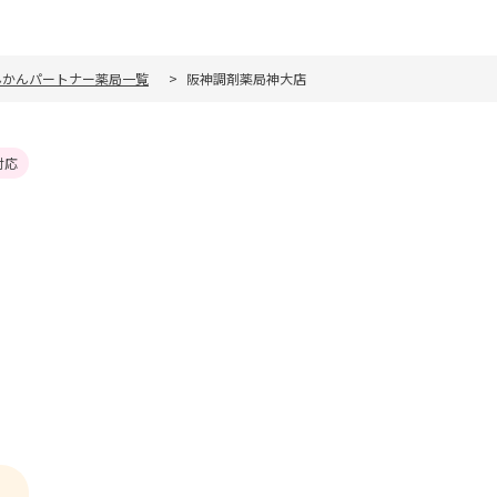
んかんパートナー薬局一覧
阪神調剤薬局神大店
対応