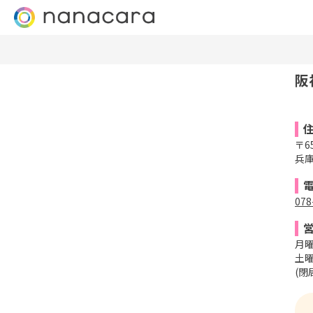
阪
〒65
兵庫
078
月曜
土曜日
(閉