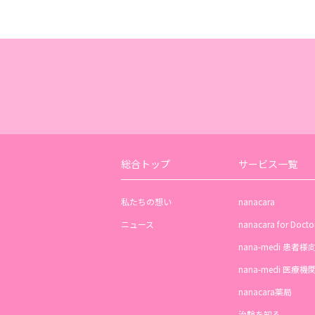
総合トップ
サービス一覧
私たちの想い
nanacara
ニュース
nanacara for Docto
nana-medi 患者様
nana-medi 医療
nanacara薬局
治験を知る