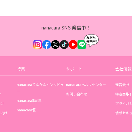
nanacara SNS 発信中！
特集
サポート
会社情報
nanacaraてんかんインタビュ
nanacaraヘルプセンター
運営会社
ー
r
お問い合わせ
特定商取
nanacara5周年
向け
プライバ
nanacara便
機関向け
情報セキ