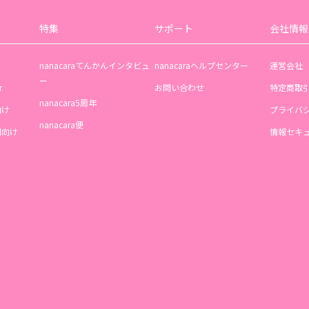
特集
サポート
会社情報
nanacaraてんかんインタビュ
nanacaraヘルプセンター
運営会社
ー
r
お問い合わせ
特定商取
nanacara5周年
向け
プライバ
nanacara便
機関向け
情報セキ