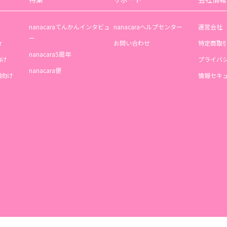
nanacaraてんかんインタビュ
nanacaraヘルプセンター
運営会社
ー
r
お問い合わせ
特定商取
nanacara5周年
向け
プライバ
nanacara便
機関向け
情報セキ