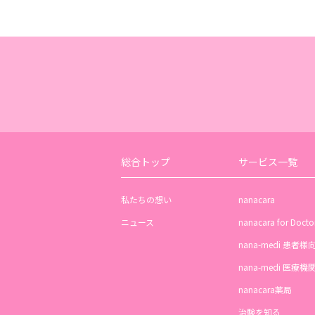
総合トップ
サービス一覧
私たちの想い
nanacara
ニュース
nanacara for Docto
nana-medi 患者様
nana-medi 医療
nanacara薬局
治験を知る