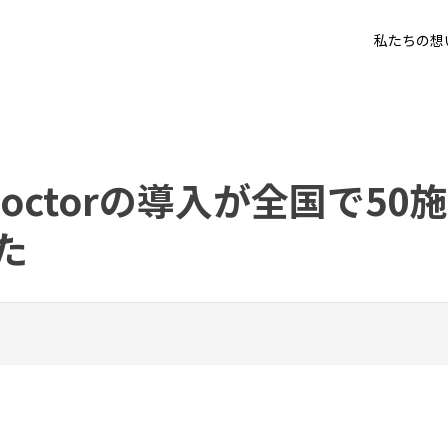
私たちの想
r Doctorの導入が全国で50施
た
！