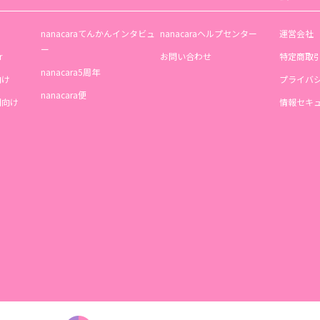
nanacaraてんかんインタビュ
nanacaraヘルプセンター
運営会社
ー
r
お問い合わせ
特定商取
nanacara5周年
向け
プライバ
nanacara便
機関向け
情報セキ