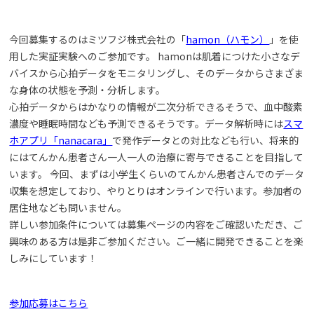
今回募集するのはミツフジ株式会社の「
hamon（ハモン）
」を使
用した実証実験へのご参加です。 hamonは肌着につけた小さなデ
バイスから心拍データをモニタリングし、そのデータからさまざま
な身体の状態を予測・分析します。
心拍データからはかなりの情報が二次分析できるそうで、血中酸素
濃度や睡眠時間なども予測できるそうです。データ解析時には
スマ
ホアプリ「nanacara」
で発作データとの対比なども行い、将来的
にはてんかん患者さん一人一人の治療に寄与できることを目指して
います。 今回、まずは小学生くらいのてんかん患者さんでのデータ
収集を想定しており、やりとりはオンラインで行います。参加者の
居住地なども問いません。
詳しい参加条件については募集ページの内容をご確認いただき、ご
興味のある方は是非ご参加ください。ご一緒に開発できることを楽
しみにしています！
参加応募はこちら