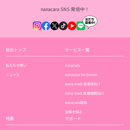
nanacara SNS 発信中！
総合トップ
サービス一覧
私たちの想い
nanacara
ニュース
nanacara for Doctor
nana-medi 患者様向け
nana-medi 医療機関向け
nanacara薬局
治験を知る
特集
サポート