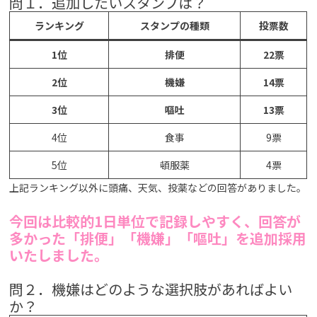
問１．追加したいスタンプは？
ランキング
スタンプの種類
投票数
1位
排便
22票
2位
機嫌
14票
3位
嘔吐
13票
4位
食事
9票
5位
頓服薬
4票
上記ランキング以外に頭痛、天気、投薬などの回答がありました。
今回は比較的1日単位で記録しやすく、回答が
多かった「排便」「機嫌」「嘔吐」を追加採用
いたしました。
問２．機嫌はどのような選択肢があればよい
か？