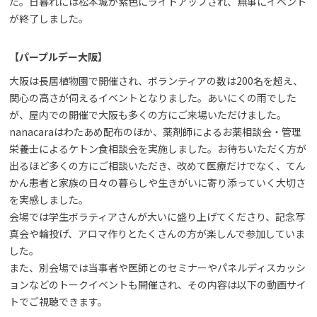
た。日暮れには松本城が紫色にライトアップされ、無事にイベント
が終了しました。
【パープルデー大阪】
大阪は長居植物園で開催され、ボランティアの数は200名を超え、
関心の高さが伺えるイベントとなりました。あいにくの雨でした
が、屋内での開催で大阪も多くの方にご来場いただけました。
nanacaraはわたあめ配布のほか、薬剤師によるお薬相談会・管理
栄養士によるケトン食相談会を実施しました。お待ちいただく方が
出るほど多くの方にご相談いただき、改めて医療だけでなく、てん
かん患者と家族の日々の暮らしや生きがいに寄り添っていく大切さ
を実感しました。
会場では学生ボラティアさんが大いに盛り上げてくださり、記念写
真会や輪投げ、アロマ作りとたくさんの方が楽しんで参加していま
した。
また、別会場では当事者や医師とのセミナーやパネルディスカッシ
ョンなどのトークイベントも開催され、その内容は以下の動画サイ
トでご視聴できます。