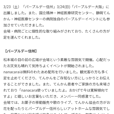
3/23（土）「パープルデー信州」3/24(日)「パープルデー大阪」に
出展しました。また、国立精神・神経医療研究センター、静岡てん
かん・神経医療センターの病院独自のパープルデーイベントにも参
加させていただきました。
会場・病院ごとに個性的な取り組みがされており、たくさんの方が
足を運んでくれました。
【パープルデー信州】
松本城の目の前の広場が会場という素敵な雰囲気で開催。心配だっ
たお天気も晴れて気持ちよくイベントが開始されました。
nanacaraは無料のわたあめ配布を行いました。観光客の方も多く
足を止めてくださり、てんかんをご存知ない方にしっかりとお伝え
することができました。また、てんかん患者やご家族の方も来場さ
れており「nanacara使っていましたよ。おかげで今は寛解傾向で
すよ」と嬉しいお言葉もいただき、メンバー一同感激でした。
会場では、お菓子の移動販売や歌のライブ、てんかん協会の方がお
花を配ったりとパープルデー信州らしいアットホームな雰囲気でし