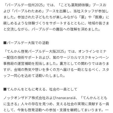
「パープルデー信州2025」では、「こども薬剤師体験」ブースお
よび「パープルわたあめ」ブースを出展し、当社スタッフが参加し
ました。参加された子どもたちが楽しみながら「薬」や「医療」に
親しめるような体験づくりをサポートするとともに、地域の皆さま
と交流しながら、パープルデーの趣旨への理解を深めました。
■パープルデー大阪での活動
「てんかん啓発パープルデー大阪2025」では、オンラインセミナ
ー配信の技術サポートおよび、紫のサージカルマスクキャンペーン
事務局の運営補助を担当しました。裏方としての関わりではありま
すが、会場の熱気や想いを多くの方へ届ける一助となるべく、スタ
ッフ一同心を込めて活動いたしました。
■てんかんをともに考える、社会の一員として
ノックオンザドア株式会社およびnanacaraは、「てんかんととも
に生きる」人々の存在を見つめ、支える社会の実現に貢献する一員
として、今後も啓発活動への参加・支援を継続してまいります。一