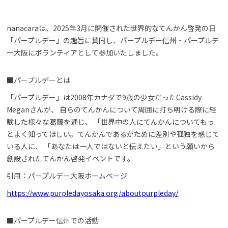
nanacaraは、2025年3月に開催された世界的なてんかん啓発の日
「パープルデー」の趣旨に賛同し、パープルデー信州・パープルデ
ー大阪にボランティアとして参加いたしました。
■パープルデーとは
「パープルデー」は2008年カナダで9歳の少女だったCassidy
Meganさんが、 自らのてんかんについて周囲に打ち明ける際に経
験した様々な葛藤を通じ、 「世界中の人にてんかんについてもっ
とよく知ってほしい。てんかんであるがために差別や孤独を感じて
いる人に、 「あなたは一人ではないと伝えたい」という願いから
創設されたてんかん啓発イベントです。
引用：パープルデー大阪ホームページ
https://www.purpledayosaka.org/aboutpurpleday/
■パープルデー信州での活動