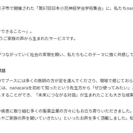
県米子市で開催された「第67回日本小児神経学会学術集会」に、私たちnan
なでできること〜」。
き合うご家族の声から生まれたサービスです。
がつながっていく社会の実現を願い、私たちもこのテーマに強く共感し
対話
中でブースには多くの医師の方が足を運んでくださり、現場で感じてお
は、nanacaraを初めて知ったという先生方から「ぜひ使ってみたい
しすることができ、「未来につながる対話」が生まれたことも大きな成
少疾患に取り組む多くの製薬企業の方々にもお立ち寄りいただきました
んやご家族の声を聞いていきたい」といったお声を多く頂戴しました。