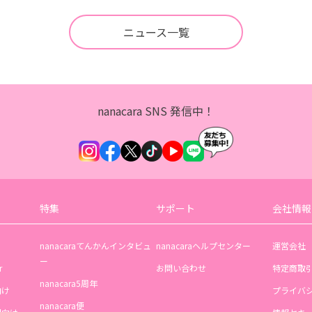
ニュース一覧
nanacara SNS 発信中！
特集
サポート
会社情報
nanacaraてんかんインタビュ
nanacaraヘルプセンター
運営会社
ー
r
お問い合わせ
特定商取
nanacara5周年
向け
プライバ
nanacara便