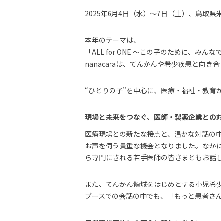
2025年6月4日（水）〜7日（土）、鳥取
本年のテーマは、
「ALL for ONE 〜この子のために、みん
nanacaraは、てんかんや希少疾患と向
“ひとりの子”を中心に、医療・福祉・教育
現場と未来をつなぐ、医師・製薬企業との
医療現場との新たな接点と、温かな対話の
お声を伺う貴重な機会となりました。なかに
ら専門にされる若手医師の皆さまともお話
また、てんかん領域をはじめとする小児希
ブースでの会話の中でも、「もっと患者さ