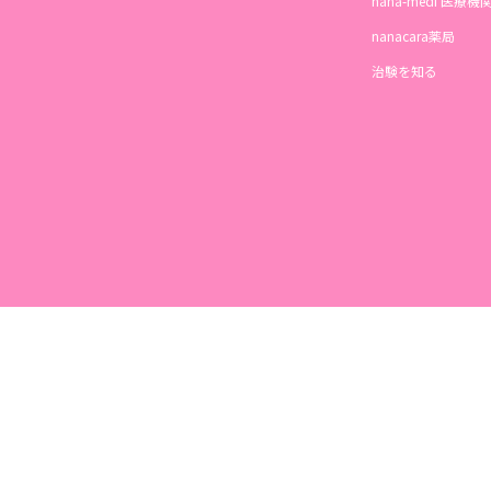
nana-medi 医療
nanacara薬局
治験を知る