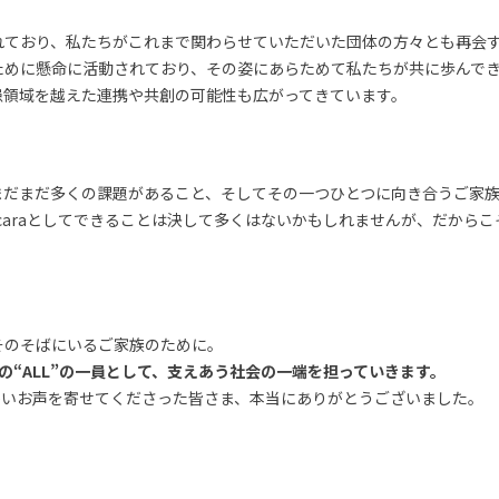
れており、私たちがこれまで関わらせていただいた団体の方々とも再会
ために懸命に活動されており、その姿にあらためて私たちが共に歩んで
患領域を越えた連携や共創の可能性も広がってきています。
まだまだ多くの課題があること、そしてその一つひとつに向き合うご家
caraとしてできることは決して多くはないかもしれませんが、だからこ
そのそばにいるご家族のために。
ONE」の“ALL”の一員として、支えあう社会の一端を担っていきます。
かいお声を寄せてくださった皆さま、本当にありがとうございました。