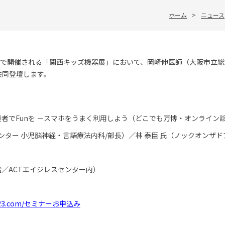
ホーム
>
ニュース
に大阪で開催される「関西キッズ機器展」において、岡崎伸医師（大阪市立
共同登壇します。
者でFunを －スマホをうまく利用しよう（どこでも万博・オンライン診
ンター 小児脳神経・言語療法内科/部長）／林 泰臣 氏（ノックオンザ
階／ACTエイジレスセンター内）
ds2023.com/セミナーお申込み