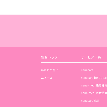
総合トップ
サービス一覧
私たちの想い
nanacara
ニュース
nanacara for Docto
nana-medi 患者様
nana-medi 医療
nanacara薬局