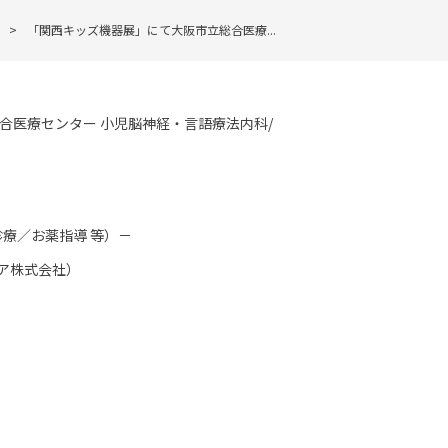
>
「関西キッズ機器展」にて大阪市立総合医療...
総合医療センター 小児脳神経・言語療法内科/
療／お薬指導 等）－
ドア株式会社）