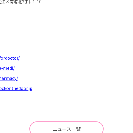
江区南港北2丁目1-10
fordoctor/
a-medi/
pharmacy/
ockonthedoor.jp
ニュース一覧