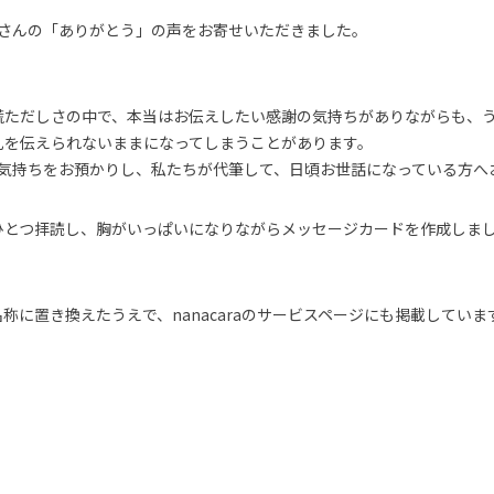
たくさんの「ありがとう」の声をお寄せいただきました。
慌ただしさの中で、本当はお伝えしたい感謝の気持ちがありながらも、
礼を伝えられないままになってしまうことがあります。
う」の気持ちをお預かりし、私たちが代筆して、日頃お世話になっている方
ひとつ拝読し、胸がいっぱいになりながらメッセージカードを作成しま
に置き換えたうえで、nanacaraのサービスページにも掲載していま