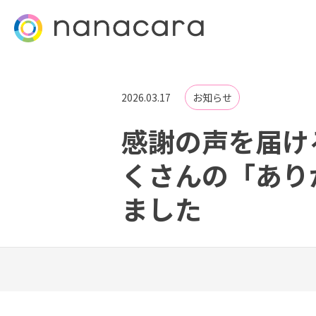
2026.03.17
お知らせ
感謝の声を届ける
くさんの「あり
ました