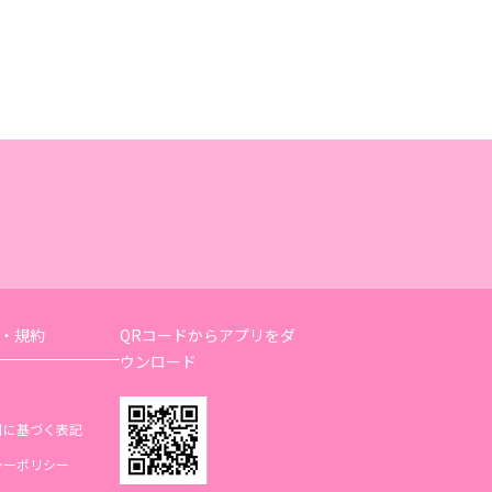
・規約
QRコードからアプリをダ
ウンロード
引に基づく表記
シーポリシー