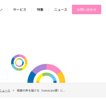
い
|
サービス
|
特集
|
ニュース
お問い合わせ
ニュース
>
感謝の声を届ける〈nanacara便〉に...