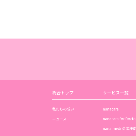
総合トップ
サービス一覧
私たちの想い
nanacara
ニュース
nanacara for Docto
nana-medi 患者様