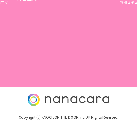
機関向け
情報セキ
Copyrignt (c) KNOCK ON THE DOOR Inc. All Rights Reserved.