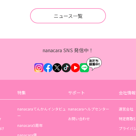
ニュース一覧
nanacara SNS 発信中！
特集
サポート
会社情報
nanacaraてんかんインタビュ
nanacaraヘルプセンター
運営会社
ー
r
お問い合わせ
特定商取
nanacara5周年
向け
プライバ
nanacara便