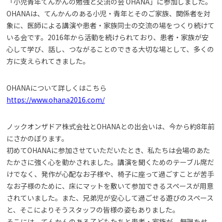
「小児青年てんかんの勉強と交流の会 OHANA」に参加しました。
OHANAは、てんかんのある小児・青年とそのご家族、関係者を対
象に、医師による講演や患者・家族同士の交流の場をつくり続けて
いる会です。2016年から活動を続けられており、患者・家族が安
心して学び、話し、つながることのできる大切な場として、多くの
方に支えられてきました。
OHANAについて詳しくはこちら
https://www.ohana2016.com/
ノックオンザドア株式会社とOHANAとの出会いは、今から約8年前
にさかのぼります。
初めてOHANAに参加させていただいたとき、私たちは会場のあた
たかさに強く心を動かされました。講演を聞くためのテーブル席だ
けでなく、発作が心配なお子様や、椅子に座って過ごすことが苦手
なお子様のために、床にマットを敷いて参加できるスペースが用意
されていました。また、兄弟児が安心して過ごせる遊びのスペース
と、そこによりそうスタッフの皆様の姿もありました。
そこには、てんかんのある子どもたちと患者・家族が、無理をせ