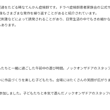
過をたどる稀なてんかん症候群です。ドラベ症候群患者家族会の公式サ
の後もさまざまな発作を繰り返すことがあると紹介されています。
光刺激などによって誘発されることがあり、日常生活の中でもきめ細か
もあります。
もたちと一緒に過ごした午前中の遊び時間。ノックオンザドアのスタッ
いに作品づくりを楽しむ子どもたち。会場にはたくさんの笑顔が広がり
流会に参加しました。子どもたちと本気で遊んだノックオンザドアのスタッ