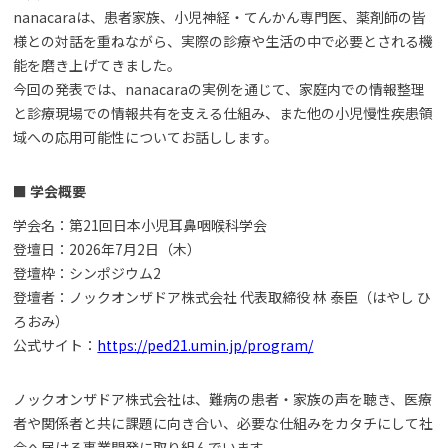
nanacaraは、患者家族、小児神経・てんかん専門医、薬剤師の皆
様との対話を重ねながら、実際の診療や生活の中で必要とされる機
能を磨き上げてきました。
今回の発表では、nanacaraの実例を通じて、家庭内での情報整理
と診療現場での情報共有を支える仕組み、また他の小児慢性疾患領
域への応用可能性についてお話しします。
■ 学会概要
学会名：第21回日本小児耳鼻咽喉科学会
登壇日：2026年7月2日（木）
登壇枠：シンポジウム2
登壇者：ノックオンザドア株式会社 代表取締役 林 泰臣（はやし ひ
ろおみ）
公式サイト：
https://ped21.umin.jp/program/
ノックオンザドア株式会社は、難病の患者・家族の声を聴き、医療
者や関係者と共に課題に向き合い、必要な仕組みをカタチにして社
会へ届ける事業開発に取り組んでいます。