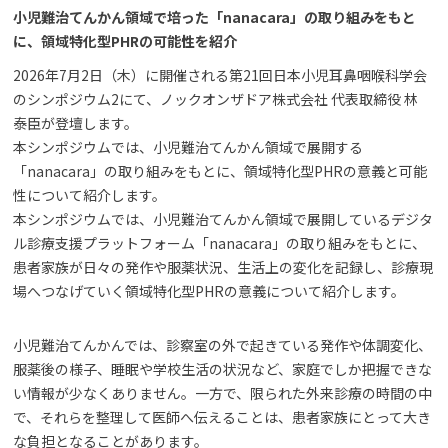
小児難治てんかん領域で培った「nanacara」の取り組みをもと
に、領域特化型PHRの可能性を紹介
2026年7月2日（木）に開催される第21回日本小児耳鼻咽喉科学会
のシンポジウム2にて、ノックオンザドア株式会社 代表取締役 林
泰臣が登壇します。
本シンポジウムでは、小児難治てんかん領域で展開する
「nanacara」の取り組みをもとに、領域特化型PHRの意義と可能
性について紹介します。
本シンポジウムでは、小児難治てんかん領域で展開しているデジタ
ル診療支援プラットフォーム「nanacara」の取り組みをもとに、
患者家族が日々の発作や服薬状況、生活上の変化を記録し、診療現
場へつなげていく領域特化型PHRの意義について紹介します。
小児難治てんかんでは、診察室の外で起きている発作や体調変化、
服薬後の様子、睡眠や学校生活の状況など、家庭でしか把握できな
い情報が少なくありません。一方で、限られた外来診療の時間の中
で、それらを整理して医師へ伝えることは、患者家族にとって大き
な負担となることがあります。