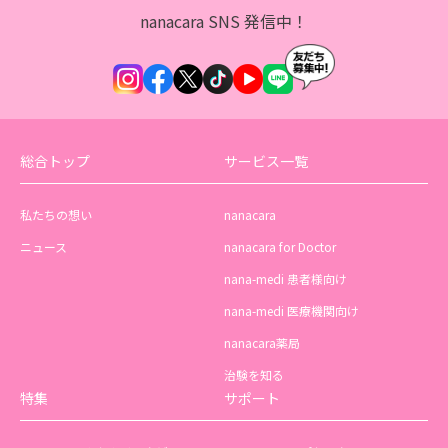
nanacara SNS 発信中！
総合トップ
サービス一覧
私たちの想い
nanacara
ニュース
nanacara for Doctor
nana-medi 患者様向け
nana-medi 医療機関向け
nanacara薬局
治験を知る
特集
サポート