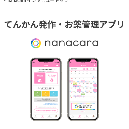
< nanacara インタビュートップ
てんかん発作・お薬管理アプリ