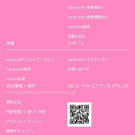
nana-medi 患者様向け
nana-medi 医療機関向け
nanacara薬局
治験を知る
特集
サポート
nanacaraてんかんインタビュー
nanacaraヘルプセンター
nanacara5周年
お問い合わせ
nanacara便
会社情報・規約
QRコードからアプリをダウンロ
ード
運営会社
特定商取引に基づく表記
プライバシーポリシー
情報セキュリティ