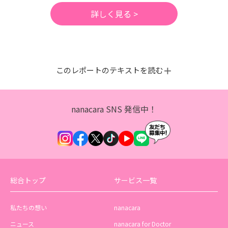
詳しく見る >
このレポートのテキストを読む
nanacara SNS 発信中！
総合トップ
サービス一覧
私たちの想い
nanacara
ニュース
nanacara for Doctor