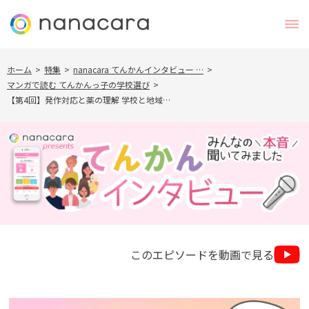
ホーム
>
特集
>
nanacara てんかんインタビュー …
>
マンガで読む てんかんっ子の学校選び
>
【第4回】発作対応と薬の理解 学校と地域…
このエピソードを動画で見る