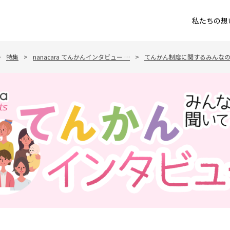
私たちの想
>
特集
>
nanacara てんかんインタビュー …
>
てんかん制度に関するみんな