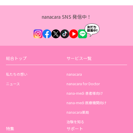
nanacara SNS 発信中！
総合トップ
サービス一覧
私たちの想い
nanacara
ニュース
nanacara for Doctor
nana-medi 患者様向け
nana-medi 医療機関向け
nanacara薬局
治験を知る
特集
サポート